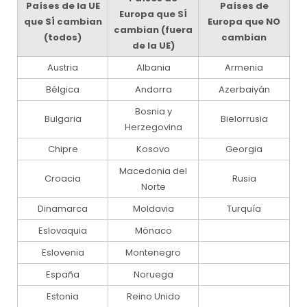
Países de la UE
Países de
Europa que SÍ
que SÍ cambian
Europa que NO
cambian (fuera
(todos)
cambian
de la UE)
Austria
Albania
Armenia
Bélgica
Andorra
Azerbaiyán
Bosnia y
Bulgaria
Bielorrusia
Herzegovina
Chipre
Kosovo
Georgia
Macedonia del
Croacia
Rusia
Norte
Dinamarca
Moldavia
Turquía
Eslovaquia
Mónaco
Eslovenia
Montenegro
España
Noruega
Estonia
Reino Unido