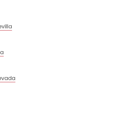
villa
la
Nevada